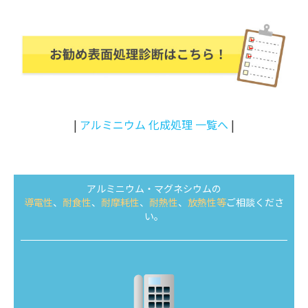
|
アルミニウム 化成処理 一覧へ
|
アルミニウム・マグネシウムの
導電性
、
耐食性
、
耐摩耗性
、
耐熱性
、
放熱性等
ご相談くださ
い。