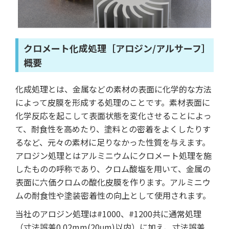
クロメート化成処理［アロジン/アルサーフ］
概要
化成処理とは、金属などの素材の表面に化学的な方法
によって皮膜を形成する処理のことです。素材表面に
化学反応を起こして表面状態を変化させることによっ
て、耐食性を高めたり、塗料との密着をよくしたりす
るなど、元々の素材に足りなかった性質を与えます。
アロジン処理とはアルミニウムにクロメート処理を施
したものの呼称であり、クロム酸塩を用いて、金属の
表面に六価クロムの酸化皮膜を作ります。アルミニウ
ムの耐食性や塗装密着性の向上として使用されます。
当社のアロジン処理は#1000、#1200共に通常処理
（寸法誤差0.02mm(20μm)以内）に加え、寸法誤差