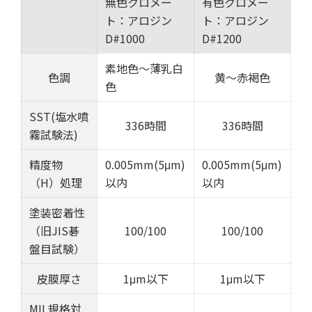
無色クロメー
有色クロメー
ト：アロジン
ト：アロジン
D#1000
D#1200
素地色～薄乳白
色調
黄～赤褐色
色
SST(塩水噴
336時間
336時間
霧試験法)
精度物
0.005mm(5μm)
0.005mm(5μm)
（H）処理
以内
以内
塗装密着性
（旧JIS碁
100/100
100/100
盤目試験）
皮膜厚さ
1μm以下
1μm以下
MIL規格対