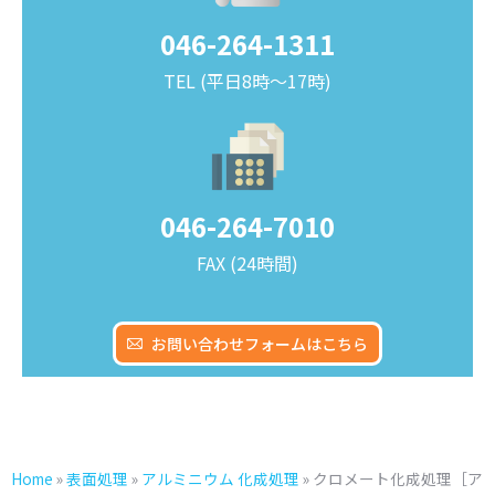
046-264-1311
TEL (平日8時～17時)
046-264-7010
FAX (24時間)
お問い合わせフォームはこちら
Home
»
表面処理
»
アルミニウム 化成処理
»
クロメート化成処理［ア